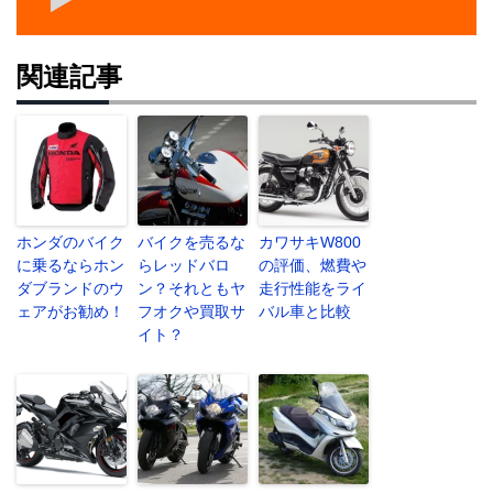
関連記事
ホンダのバイク
バイクを売るな
カワサキW800
に乗るならホン
らレッドバロ
の評価、燃費や
ダブランドのウ
ン？それともヤ
走行性能をライ
ェアがお勧め！
フオクや買取サ
バル車と比較
イト？