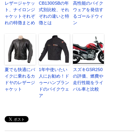
レザージャケッ
CB1300SBの年
高性能のバイク
ト、ナイロンジ
式別比較、それ
ウェアを発信す
ャケットそれぞ
ぞれの違いと特
るゴールドウィ
れの特徴まとめ
徴とは
ン
夏でも快適にバ
1年中使いたい
スズキGSR250
イクに乗れるカ
人にお勧め！ド
の評価、燃費や
ドヤのレザージ
ゥーハンブラン
走行性能をライ
ャケット
ドのバイクウェ
バル車と比較
ア