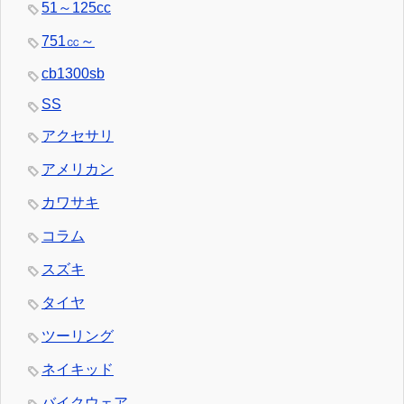
51～125cc
751㏄～
cb1300sb
SS
アクセサリ
アメリカン
カワサキ
コラム
スズキ
タイヤ
ツーリング
ネイキッド
バイクウェア