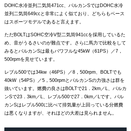
DOHC水冷並列二気筒471cc、バルカンSではDOHC水冷
並列二気筒649ccと非常によく似ており、どちらもベース
はスポーツモデルであると言えます。
ただBOLTはSOHC空冷V型二気筒941ccを採用しているた
め、音がうるさいのが難点です。さらに馬力で比較をして
みるとバルカンSは最もパワフルな45kW（61PS）／7，
500rpmを見せています。
レブル500では34kw（46PS）／8，500rpm、BOLTでも
40kW（54PS）／5，500rpmとバルカンSの力強さは群を
抜いています。燃費の良さはBOLTで21．2km／L、バルカ
ンSで23．3km／L、レブル500で27．0km／Lです。バル
カンSはレブル500に比べて排気量が上回っている分燃費
は悪くなりますが、それほどの大差は見られません。