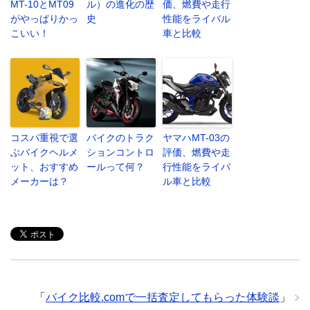
MT-10とMT09
ル）の進化の歴
価、燃費や走行
がやっぱりかっ
史
性能をライバル
こいい！
車と比較
コスパ重視で選
バイクのトラク
ヤマハMT-03の
ぶバイクヘルメ
ションコントロ
評価、燃費や走
ット、おすすめ
ールって何？
行性能をライバ
メーカーは？
ル車と比較
「
バイク比較.comで一括査定してもらった体験談
」