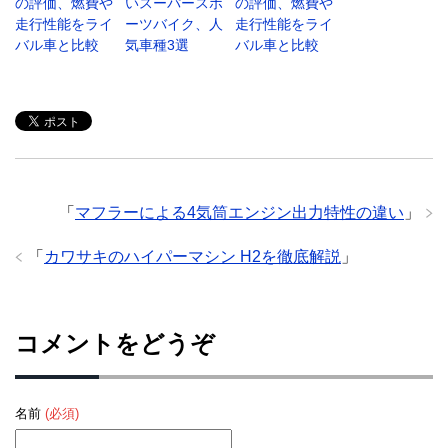
の評価、燃費や
いスーパースポ
の評価、燃費や
走行性能をライ
ーツバイク、人
走行性能をライ
バル車と比較
気車種3選
バル車と比較
「
マフラーによる4気筒エンジン出力特性の違い
」
「
カワサキのハイパーマシン H2を徹底解説
」
コメントをどうぞ
名前
(必須)